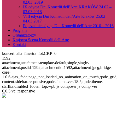
02.03. 2019
IX edycja Dni Komedii dell’Arte KRAKÓW 24.02 –
03.03.2018
VIII edycja Dni Komedii dell’Arte Kraków 25.02 –
04.03 2017
Poprzednie edycje Dni Komedii dell’Arte 2010 – 2016
Program
Organizatorzy
Krajowa Scena Komedii dell’Arte
Kontakt
koncert_alla_finestra_fot.CKP_6
1592
attachment,attachment-template-default,single,single-
attachment,postid-1592,attachmentid-1592,attachment-jpeg,bridge-
core-
1.0.6,ajax_fade,page_not_loaded,,no_animation_on_touch,qode_gri
content-sidebar-responsive,qode-theme-ver-18.5,qode-theme-
starflix,disabled_footer_top,wpb-js-composer js-comp-ver-
6.0.5,vc_responsive