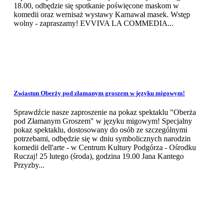
18.00, odbędzie się spotkanie poświęcone maskom w
komedii oraz wernisaż wystawy Karnawał masek. Wstęp
wolny - zapraszamy! EVVIVA LA COMMEDIA...
Zwiastun Oberży pod złamanym groszem w języku migowym!
Sprawdźcie nasze zaproszenie na pokaz spektaklu "Oberża
pod Złamanym Groszem" w języku migowym! Specjalny
pokaz spektaklu, dostosowany do osób ze szczególnymi
potrzebami, odbędzie się w dniu symbolicznych narodzin
komedii dell'arte - w Centrum Kultury Podgórza - Ośrodku
Ruczaj! 25 lutego (środa), godzina 19.00 Jana Kantego
Przyzby...