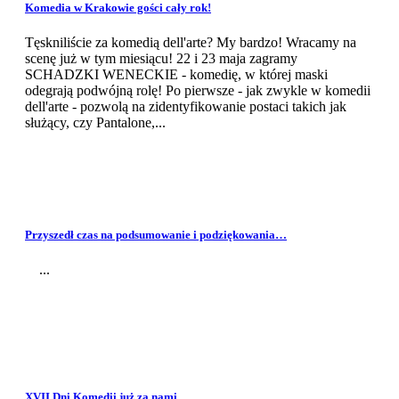
Komedia w Krakowie gości cały rok!
Tęskniliście za komedią dell'arte? My bardzo! Wracamy na
scenę już w tym miesiącu! 22 i 23 maja zagramy
SCHADZKI WENECKIE - komedię, w której maski
odegrają podwójną rolę! Po pierwsze - jak zwykle w komedii
dell'arte - pozwolą na zidentyfikowanie postaci takich jak
służący, czy Pantalone,...
Przyszedł czas na podsumowanie i podziękowania…
...
XVII Dni Komedii już za nami…