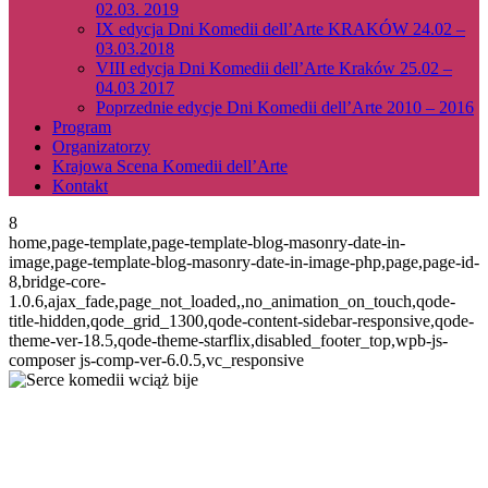
02.03. 2019
IX edycja Dni Komedii dell’Arte KRAKÓW 24.02 –
03.03.2018
VIII edycja Dni Komedii dell’Arte Kraków 25.02 –
04.03 2017
Poprzednie edycje Dni Komedii dell’Arte 2010 – 2016
Program
Organizatorzy
Krajowa Scena Komedii dell’Arte
Kontakt
8
home,page-template,page-template-blog-masonry-date-in-
image,page-template-blog-masonry-date-in-image-php,page,page-id-
8,bridge-core-
1.0.6,ajax_fade,page_not_loaded,,no_animation_on_touch,qode-
title-hidden,qode_grid_1300,qode-content-sidebar-responsive,qode-
theme-ver-18.5,qode-theme-starflix,disabled_footer_top,wpb-js-
composer js-comp-ver-6.0.5,vc_responsive