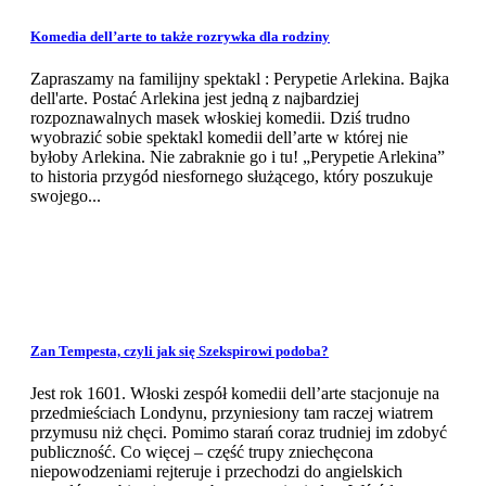
Komedia dell’arte to także rozrywka dla rodziny
Zapraszamy na familijny spektakl : Perypetie Arlekina. Bajka
dell'arte. Postać Arlekina jest jedną z najbardziej
rozpoznawalnych masek włoskiej komedii. Dziś trudno
wyobrazić sobie spektakl komedii dell’arte w której nie
byłoby Arlekina. Nie zabraknie go i tu! „Perypetie Arlekina”
to historia przygód niesfornego służącego, który poszukuje
swojego...
Zan Tempesta, czyli jak się Szekspirowi podoba?
Jest rok 1601. Włoski zespół komedii dell’arte stacjonuje na
przedmieściach Londynu, przyniesiony tam raczej wiatrem
przymusu niż chęci. Pomimo starań coraz trudniej im zdobyć
publiczność. Co więcej – część trupy zniechęcona
niepowodzeniami rejteruje i przechodzi do angielskich