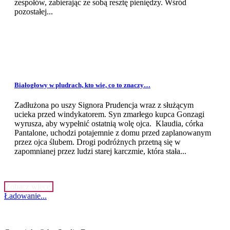
zespołów, zabierając ze sobą resztę pieniędzy. Wśród
pozostałej...
Białogłowy w pludrach, kto wie, co to znaczy…
Zadłużona po uszy Signora Prudencja wraz z służącym
ucieka przed windykatorem. Syn zmarłego kupca Gonzagi
wyrusza, aby wypełnić ostatnią wolę ojca. Klaudia, córka
Pantalone, uchodzi potajemnie z domu przed zaplanowanym
przez ojca ślubem. Drogi podróżnych przetną się w
zapomnianej przez ludzi starej karczmie, która stała...
Zobacz więcej
Ładowanie...