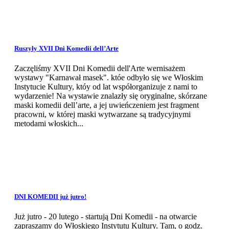
Ruszyły XVII Dni Komedii dell’Arte
Zaczęliśmy XVII Dni Komedii dell'Arte wernisażem
wystawy "Karnawał masek". któe odbyło się we Włoskim
Instytucie Kultury, któy od lat współorganizuje z nami to
wydarzenie! Na wystawie znalazły się oryginalne, skórzane
maski komedii dell’arte, a jej uwieńczeniem jest fragment
pracowni, w której maski wytwarzane są tradycyjnymi
metodami włoskich...
DNI KOMEDII już jutro!
Już jutro - 20 lutego - startują Dni Komedii - na otwarcie
zapraszamy do Włoskiego Instytutu Kultury. Tam, o godz.