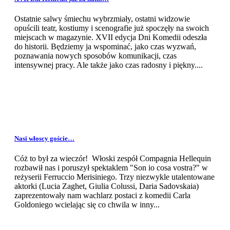
Ostatnie salwy śmiechu wybrzmiały, ostatni widzowie
opuścili teatr, kostiumy i scenografie już spoczęły na swoich
miejscach w magazynie. XVII edycja Dni Komedii odeszła
do historii. Będziemy ja wspominać, jako czas wyzwań,
poznawania nowych sposobów komunikacji, czas
intensywnej pracy. Ale także jako czas radosny i piękny....
Nasi włoscy goście…
Cóż to był za wieczór! Włoski zespół Compagnia Hellequin
rozbawił nas i poruszył spektaklem "Son io cosa vostra?" w
reżyserii Ferruccio Merisiniego. Trzy niezwykle utalentowane
aktorki (Lucia Zaghet, Giulia Colussi, Daria Sadovskaia)
zaprezentowały nam wachlarz postaci z komedii Carla
Goldoniego wcielając się co chwila w inny...