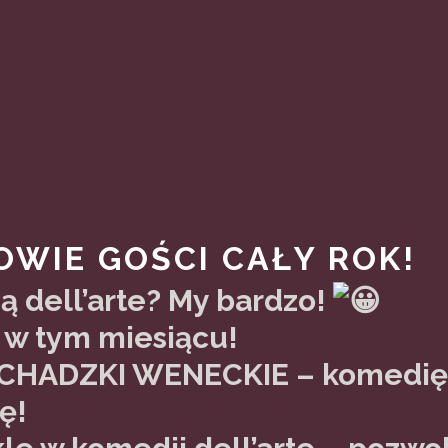
OWIE GOŚCI CAŁY ROK!
ą dell’arte? My bardzo!
 w tym miesiącu!
 SCHADZKI WENECKIE – komedię,
ę!