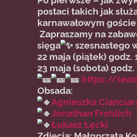
Po pierwsze – jak zwyk
postaci takich jak służ
karnawałowym goście 
Zapraszamy na zabawę
sięga
szesnastego wi
22 maja (piątek) godz. 
23 maja (sobota) godz.
https://tea
Obsada:
Agnieszka Cianciar
Jonathan Frohlich
Łukasz Łęcki
Zdjęcia: Małgorzata K