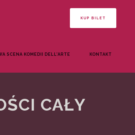
KUP BILET
A SCENA KOMEDII DELL’ARTE
KONTAKT
OŚCI CAŁY