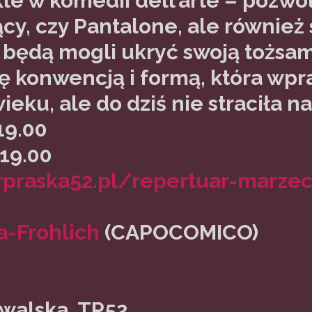
le w komedii dell’arte – pozwo
ący, czy Pantalone, ale również
będą mogli ukryć swoją tożs
 konwencją i formą, która wpr
eku, ale do dziś nie straciła n
19.00
 19.00
trpraska52.pl/repertuar-marze
a-Frohlich
(CAPOCOMICO)
owalska, TP52