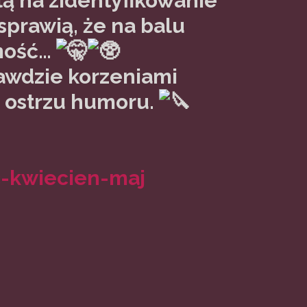
lą na zidentyfikowanie
 sprawią, że na balu
amość…
awdzie korzeniami
a ostrzu humoru.
c-kwiecien-maj