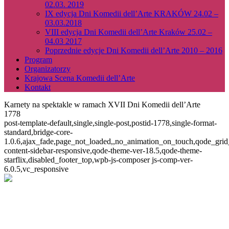
02.03. 2019
IX edycja Dni Komedii dell’Arte KRAKÓW 24.02 –
03.03.2018
VIII edycja Dni Komedii dell’Arte Kraków 25.02 –
04.03 2017
Poprzednie edycje Dni Komedii dell’Arte 2010 – 2016
Program
Organizatorzy
Krajowa Scena Komedii dell’Arte
Kontakt
Karnety na spektakle w ramach XVII Dni Komedii dell’Arte
1778
post-template-default,single,single-post,postid-1778,single-format-
standard,bridge-core-
1.0.6,ajax_fade,page_not_loaded,,no_animation_on_touch,qode_gri
content-sidebar-responsive,qode-theme-ver-18.5,qode-theme-
starflix,disabled_footer_top,wpb-js-composer js-comp-ver-
6.0.5,vc_responsive